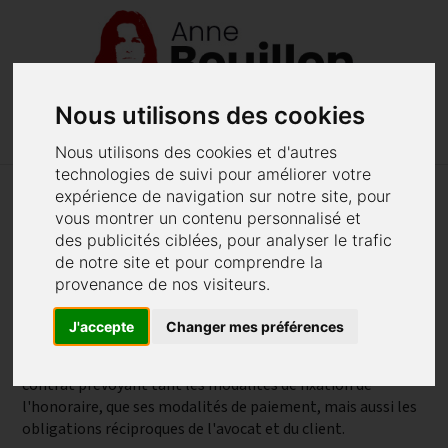
Nous utilisons des cookies
menu
phone
02 40 48 62 52
Menu
Nous utilisons des cookies et d'autres
technologies de suivi pour améliorer votre
expérience de navigation sur notre site, pour
vous montrer un contenu personnalisé et
Honoraires du cabinet
des publicités ciblées, pour analyser le trafic
de notre site et pour comprendre la
provenance de nos visiteurs.
L'honoraire constitue la rémunération du travail de
l'avocat. Il est fixé librement entre l'avocat et son client.
J'accepte
Changer mes préférences
Le cabinet pratique le système de la convention, véritable
contrat prévoyant tant les modalités de fixation de
l'honoraire, que ses modalités de paiement, mais aussi les
obligations réciproques de l'avocat et du client.