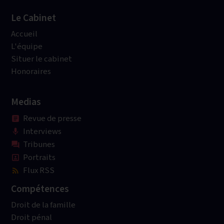
Le Cabinet
Accueil
L'équipe
Situer le cabinet
Honoraires
Medias
Revue de presse
article
Interviews
mic
Tribunes
question_answer
Portraits
portrait
Flux RSS
rss_feed
Compétences
Droit de la famille
Droit pénal