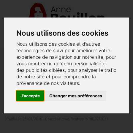
Nous utilisons des cookies
menu
phone
02 40 48 62 52
Menu
Nous utilisons des cookies et d'autres
technologies de suivi pour améliorer votre
expérience de navigation sur notre site, pour
Une femme acquittée après avoir
vous montrer un contenu personnalisé et
des publicités ciblées, pour analyser le trafic
tué son mari violent
de notre site et pour comprendre la
provenance de nos visiteurs.
Victime de violences conjugales, la jeune femme
avait fini par tuer son conjoint à coups de
J'accepte
Changer mes préférences
couteaux
Publié le 25/02/2020 - Dernière modification le 30/07/2021.