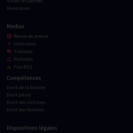
Situer le cabinet
Honoraires
Medias
Revue de presse
article
Interviews
mic
Tribunes
question_answer
Portraits
portrait
Flux RSS
rss_feed
Compétences
Droit de la famille
Droit pénal
Droit des victimes
Droit des femmes
Dispositions légales