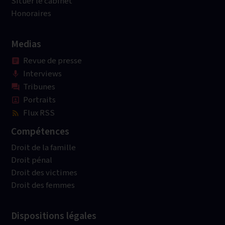
Situer le cabinet
Honoraires
Medias
Revue de presse
article
Interviews
mic
Tribunes
question_answer
Portraits
portrait
Flux RSS
rss_feed
Compétences
Droit de la famille
Droit pénal
Droit des victimes
Droit des femmes
Dispositions légales