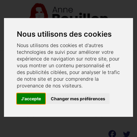
Nous utilisons des cookies
menu
phone
02 40 48 62 52
Menu
Nous utilisons des cookies et d'autres
technologies de suivi pour améliorer votre
expérience de navigation sur notre site, pour
L'épouse victime de pratiques
vous montrer un contenu personnalisé et
des publicités ciblées, pour analyser le trafic
d'un autre temps
de notre site et pour comprendre la
provenance de nos visiteurs.
Anne Bouillon intervient auprès d'une nouvelle
victime de violences conjugales
J'accepte
Changer mes préférences
Publié le 09/03/2020 - Dernière modification le 30/07/2021.
facebook