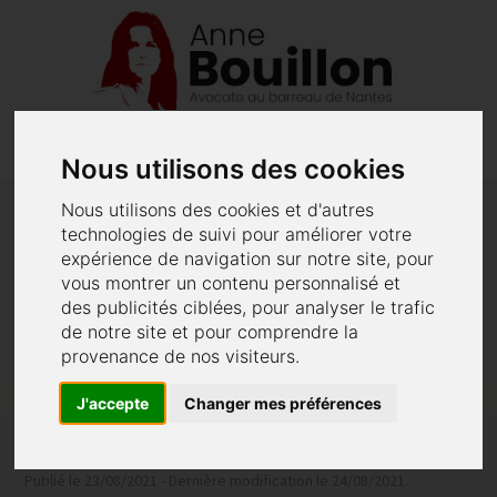
menu
phone
02 40 48 62 52
Menu
Nous utilisons des cookies
Nous utilisons des cookies et d'autres
technologies de suivi pour améliorer votre
Joséphine Baker au Panthéon : la
expérience de navigation sur notre site, pour
fierté de sa petite nièce Anne
vous montrer un contenu personnalisé et
des publicités ciblées, pour analyser le trafic
Bouillon
de notre site et pour comprendre la
Le président de la République a décidé
provenance de nos visiteurs.
d'honorer l'artiste franco-américaine, qui sera la
première femme noire à reposer au Panthéon.
J'accepte
Changer mes préférences
Publié le 23/08/2021 - Dernière modification le 24/08/2021.