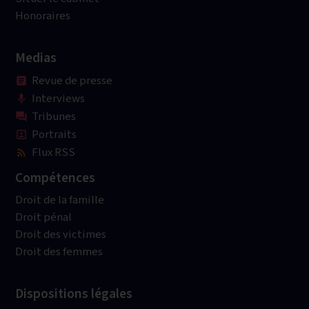
Honoraires
Medias
Revue de presse
article
Interviews
mic
Tribunes
question_answer
Portraits
portrait
Flux RSS
rss_feed
Compétences
Droit de la famille
Droit pénal
Droit des victimes
Droit des femmes
Dispositions légales