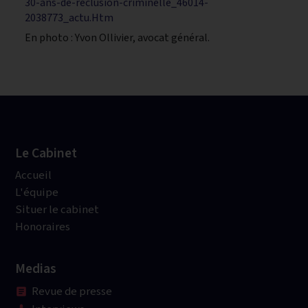
30-ans-de-reclusion-criminelle_46014-
2038773_actu.Htm
En photo : Yvon Ollivier, avocat général.
Le Cabinet
Accueil
L'équipe
Situer le cabinet
Honoraires
Medias
Revue de presse
article