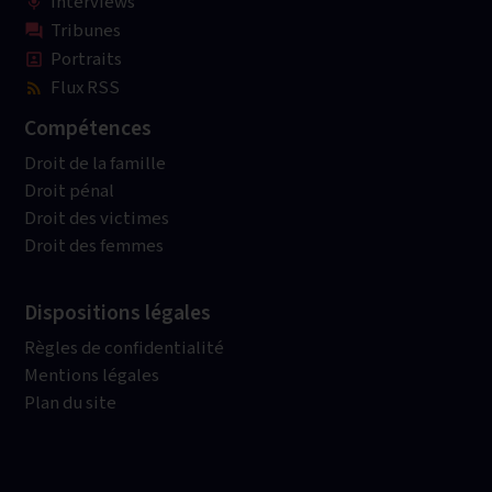
Interviews
mic
Tribunes
question_answer
Portraits
portrait
Flux RSS
rss_feed
Compétences
Droit de la famille
Droit pénal
Droit des victimes
Droit des femmes
Dispositions légales
Règles de confidentialité
Mentions légales
Plan du site