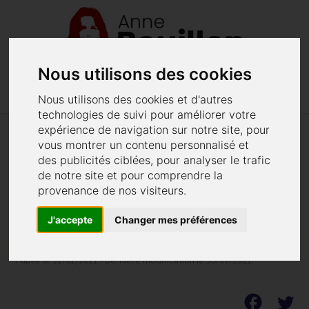
Nous utilisons des cookies
menu
phone
02 40 48 62 52
Menu
Nous utilisons des cookies et d'autres
technologies de suivi pour améliorer votre
expérience de navigation sur notre site, pour
vous montrer un contenu personnalisé et
Sabri Benrekta nie avoir voulu
des publicités ciblées, pour analyser le trafic
tuer Toko
de notre site et pour comprendre la
provenance de nos visiteurs.
Maître Anne Bouillon défend l'accusé et l'idée
selon laquelle on l'aurait "entrainé".
J'accepte
Changer mes préférences
Publié le 31/01/2011 - Dernière modification le 30/07/2021.
facebook