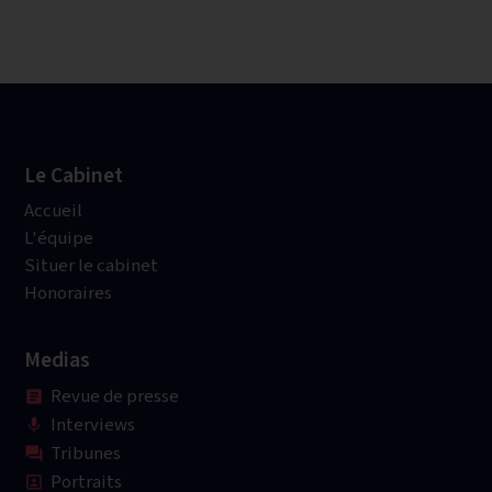
Le Cabinet
Accueil
L'équipe
Situer le cabinet
Honoraires
Medias
Revue de presse
article
Interviews
mic
Tribunes
question_answer
Portraits
portrait