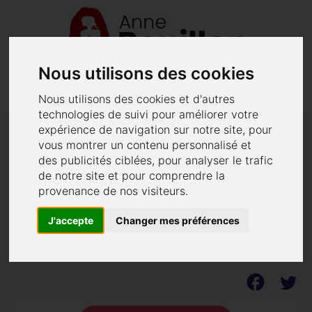
Nous utilisons des cookies
menu
phone
02 40 48 62 52
Menu
Nous utilisons des cookies et d'autres
technologies de suivi pour améliorer votre
expérience de navigation sur notre site, pour
vous montrer un contenu personnalisé et
"Il avait du sang sur les mains"
des publicités ciblées, pour analyser le trafic
Retour sur le parcours de l'accusé après la mort
de notre site et pour comprendre la
provenance de nos visiteurs.
de Marina Lebeau à St Nazaire.
J'accepte
Changer mes préférences
Publié le 31/10/2012 - Dernière modification le 30/07/2021.
facebook