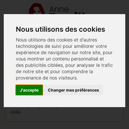
Nous utilisons des cookies
menu
phone
02 40 48 62 52
Menu
Nous utilisons des cookies et d'autres
technologies de suivi pour améliorer votre
expérience de navigation sur notre site, pour
vous montrer un contenu personnalisé et
Constitution de partie civile
des publicités ciblées, pour analyser le trafic
de notre site et pour comprendre la
Constitution de partie civile délictuelle
provenance de nos visiteurs.
J'accepte
Changer mes préférences
Maître Bouillon intervient aux intérêts de
Solidarités
Femme (39 19)
pour laquelle elle se constitue partie
civile.