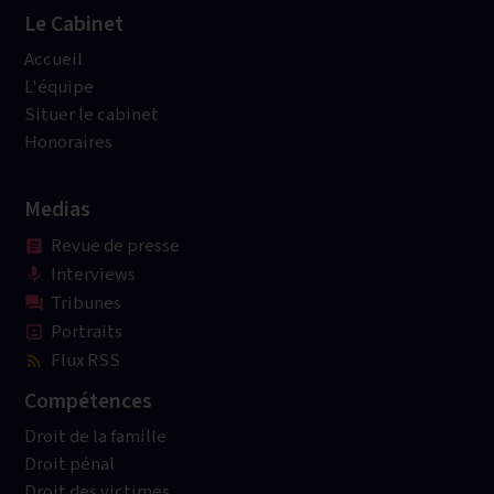
Le Cabinet
Accueil
L'équipe
Situer le cabinet
Honoraires
Medias
Revue de presse
article
Interviews
mic
Tribunes
question_answer
Portraits
portrait
Flux RSS
rss_feed
Compétences
Droit de la famille
Droit pénal
Droit des victimes