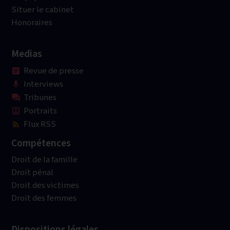
Situer le cabinet
Honoraires
Medias
Revue de presse
article
Interviews
mic
Tribunes
question_answer
Portraits
portrait
Flux RSS
rss_feed
Compétences
Droit de la famille
Droit pénal
Droit des victimes
Droit des femmes
Dispositions légales