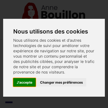
Nous utilisons des cookies
menu
phone
02 40 48 62 52
Menu
Nous utilisons des cookies et d'autres
technologies de suivi pour améliorer votre
Anne Bouillon publie une tribune
expérience de navigation sur notre site, pour
vous montrer un contenu personnalisé et
dans Mediapart en date du 30
des publicités ciblées, pour analyser le trafic
mars 2020
de notre site et pour comprendre la
provenance de nos visiteurs.
Confinée, Anne Bouillon, publie une tribune
publiée sur le site Médiapart, dans laquelle elle
J'accepte
Changer mes préférences
alerte sur "sa peur de ce qui se passe en ce
moment derrière les portes fermées".