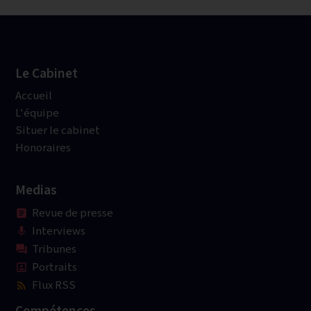
Le Cabinet
Accueil
L'équipe
Situer le cabinet
Honoraires
Medias
Revue de presse
article
Interviews
mic
Tribunes
question_answer
Portraits
portrait
Flux RSS
rss_feed
Compétences