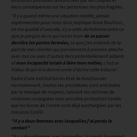
difficultés possibles rencontrées par les couples et
leurs conséquences sur les personnes les plus fragiles.
"Il y a quand même une situation inédite, jamais
expérimentée pour nous tous,
explique Anne Bouillon
,
en ma qualité d'avocate, il y a cette dichotomie entre ce
que je perçois de ce qui est en train
de se passer
derrière les portes fermées,
ce que j'en entends de la
part de mes clientes qui parviennent à prendre attache
avec moi ou avec d'autres tiers potentiellement aidants
et
mon incapacité totale à faire mon métier,
c'est ce
hiatus-là qui m'a donné envie d'écrire cette tribune".
Faute d'une institution en état de fonctionner
normalement, toutes les procédures sont entravées
par le manque de moyens, laissant les victimes de
violences conjugales sans possible protection tandis
que les forces de l'ordre sont déjà surchargées par les
missions CoVID.
"Il y a deux femmes avec lesquelles j'ai perdu le
contact"
"Il y a deux femmes avec lesquelles j'ai perdu le contact.