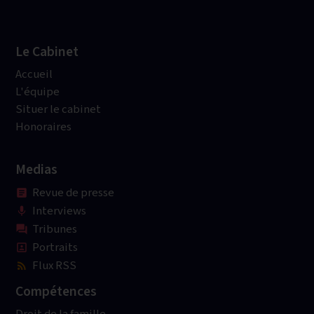
Le Cabinet
Accueil
L'équipe
Situer le cabinet
Honoraires
Medias
Revue de presse
article
Interviews
mic
Tribunes
question_answer
Portraits
portrait
Flux RSS
rss_feed
Compétences