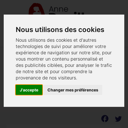
Nous utilisons des cookies
menu
phone
02 40 48 62 52
Menu
Nous utilisons des cookies et d'autres
technologies de suivi pour améliorer votre
expérience de navigation sur notre site, pour
vous montrer un contenu personnalisé et
Verbalisation des clients de
des publicités ciblées, pour analyser le trafic
prostituées
de notre site et pour comprendre la
provenance de nos visiteurs.
Ce qu'en pensent les acteurs de terrain
J'accepte
Changer mes préférences
Publié le 26/03/2015 - Dernière modification le 30/07/2021.
facebook